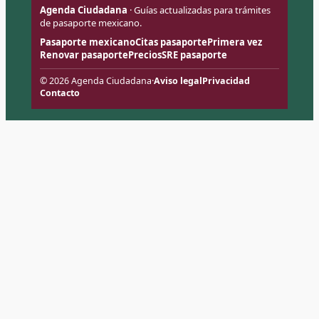
Agenda Ciudadana
· Guías actualizadas para trámites
de pasaporte mexicano.
Pasaporte mexicano
Citas pasaporte
Primera vez
Renovar pasaporte
Precios
SRE pasaporte
© 2026 Agenda Ciudadana
·
Aviso legal
Privacidad
Contacto