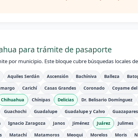
ahua para trámite de pasaporte
ite por municipio. Este bloque cubre búsquedas locales d
Aquiles Serdán
Ascensión
Bachíniva
Balleza
Bato
amargo
Carichí
Casas Grandes
Coronado
Coyame del 
Chihuahua
Chínipas
Delicias
Dr. Belisario Domínguez
Guachochi
Guadalupe
Guadalupe y Calvo
Guazapares
n
Ignacio Zaragoza
Janos
Jiménez
Juárez
Julimes
s
Matachí
Matamoros
Meoqui
Morelos
Moris
N