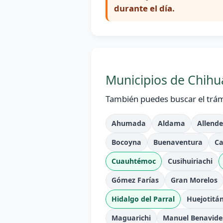
durante el día.
Municipios de Chihu
También puedes buscar el trám
Ahumada
Aldama
Allende
Bocoyna
Buenaventura
C
Cuauhtémoc
Cusihuiriachi
Gómez Farías
Gran Morelos
Hidalgo del Parral
Huejotitá
Maguarichi
Manuel Benavide