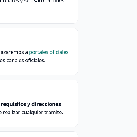
itulares y se usan con fines
nlazaremos a
portales oficiales
s canales oficiales.
 requisitos y direcciones
realizar cualquier trámite.